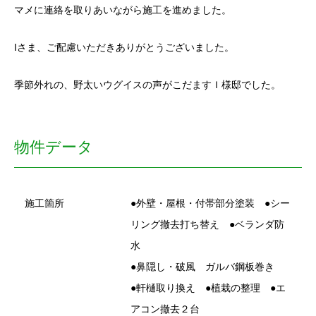
マメに連絡を取りあいながら施工を進めました。
Iさま、ご配慮いただきありがとうございました。
季節外れの、野太いウグイスの声がこだますＩ様邸でした。
物件データ
施工箇所
●外壁・屋根・付帯部分塗装 ●シー
リング撤去打ち替え ●ベランダ防
水
●鼻隠し・破風 ガルバ鋼板巻き
●軒樋取り換え ●植栽の整理 ●エ
アコン撤去２台