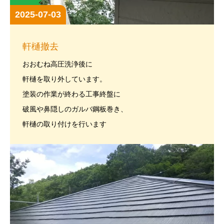
2025-07-03
軒樋撤去
おおむね高圧洗浄後に
軒樋を取り外しています。
塗装の作業が終わる工事終盤に
破風や鼻隠しのガルバ鋼板巻き、
軒樋の取り付けを行います