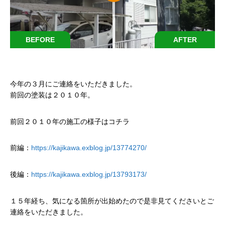
BEFORE
AFTER
今年の３月にご連絡をいただきました。
前回の塗装は２０１０年。
前回２０１０年の施工の様子はコチラ
前編：
https://kajikawa.exblog.jp/13774270/
後編：
https://kajikawa.exblog.jp/13793173/
１５年経ち、気になる箇所が出始めたので是非見てくださいとご
連絡をいただきました。