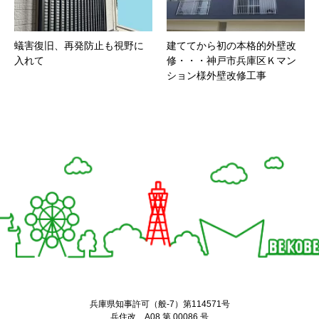
蟻害復旧、再発防止も視野に
建ててから初の本格的外壁改
入れて
修・・・神戸市兵庫区Ｋマン
ション様外壁改修工事
Twitter
Facebook
兵庫県知事許可（般-7）第114571号
兵住改 A08 第 00086 号