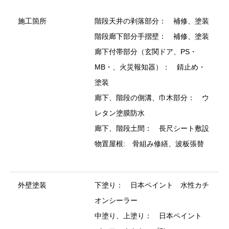
施工箇所
階段天井の剥落部分： 補修、塗装
階段廊下部分手摺壁： 補修、塗装
廊下付帯部分（玄関ドア、PS・
MB・、火災報知器）： 錆止め・
塗装
廊下、階段の側溝、巾木部分： ウ
レタン塗膜防水
廊下、階段土間： 長尺シート敷設
物置屋根: 骨組み修繕、波板張替
外壁塗装
下塗り： 日本ペイント 水性カチ
オンシーラー
中塗り、上塗り： 日本ペイント