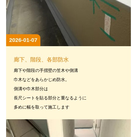
2026-01-07
廊下、階段、各部防水
廊下や階段の手摺壁の笠木や側溝
巾木などをあらかじめ防水。
側溝や巾木部分は
長尺シートを貼る部分と重なるように
多めに幅を取って施工します