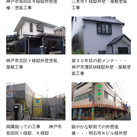
神戸市長田区Ｎ様邸外壁改
三木市Ｆ様邸外壁・屋根塗装
修・塗装工事
工事
神戸市北区Ｙ様邸外壁塗装、
築３０年目の初メンテ・・・
屋根工事
神戸市灘区M様邸外壁・屋根塗
装工事
両隣揃っての工事 神戸市
賑やかな駅前での外壁改
長田区Ｉ様邸、Ｋ様邸
修・・・明石市Ｋビル様外壁