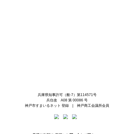
Twitter
Facebook
兵庫県知事許可（般-7）第114571号
兵住改 A08 第 00086 号
神戸市すまいるネット 登録 | 神戸商工会議所会員