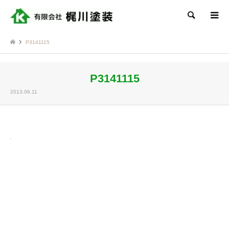
検索
P3141115
P3141115
2013.06.11
Twitter
Facebook