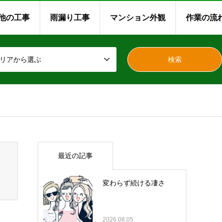
他の工事
雨漏り工事
マンション外観
作業の流
リアから選ぶ
最近の記事
変わらず続ける凄さ
2026.08.05