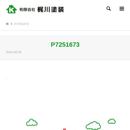
検索
P7251673
P7251673
2012.08.30
Twitter
Facebook