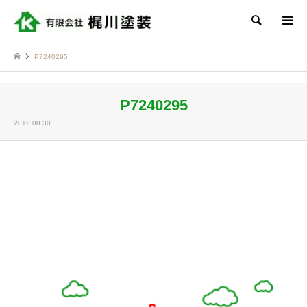
検索
P7240295
P7240295
2012.08.30
Twitter
Facebook