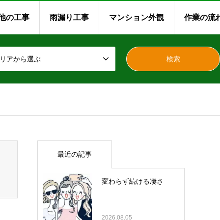
他の工事
雨漏り工事
マンション外観
作業の流
リアから選ぶ
最近の記事
変わらず続ける凄さ
2026.08.05