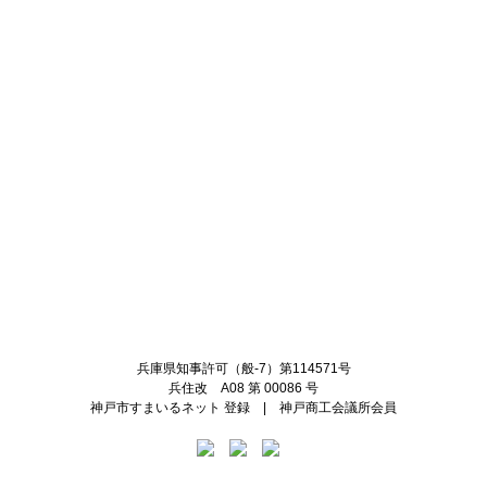
Twitter
Facebook
兵庫県知事許可（般-7）第114571号
兵住改 A08 第 00086 号
神戸市すまいるネット 登録 | 神戸商工会議所会員