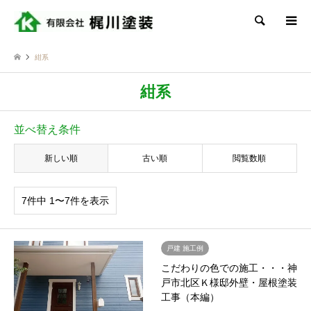
検索
紺系
紺系
並べ替え条件
新しい順
古い順
閲覧数順
7件中 1〜7件を表示
戸建 施工例
こだわりの色での施工・・・神
戸市北区Ｋ様邸外壁・屋根塗装
工事（本編）