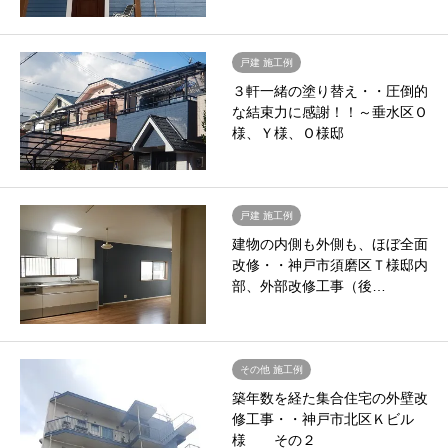
戸建 施工例
３軒一緒の塗り替え・・圧倒的
な結束力に感謝！！～垂水区Ｏ
様、Ｙ様、Ｏ様邸
戸建 施工例
建物の内側も外側も、ほぼ全面
改修・・神戸市須磨区Ｔ様邸内
部、外部改修工事（後…
その他 施工例
築年数を経た集合住宅の外壁改
修工事・・神戸市北区Ｋビル
様 その２