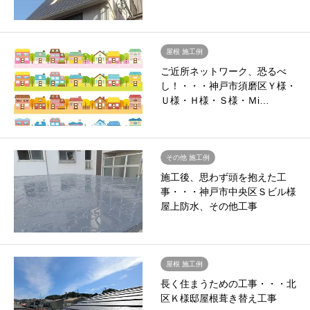
屋根 施工例
ご近所ネットワーク、恐るべ
し！・・・神戸市須磨区Ｙ様・
Ｕ様・Ｈ様・Ｓ様・Ｍi…
その他 施工例
施工後、思わず頭を抱えた工
事・・・神戸市中央区Ｓビル様
屋上防水、その他工事
屋根 施工例
長く住まうための工事・・・北
区Ｋ様邸屋根葺き替え工事