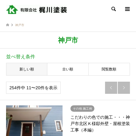
検索
神戸市
神戸市
並べ替え条件
新しい順
古い順
閲覧数順
254件中 11〜20件を表示


その他 施工例
こだわりの色での施工・・・神
戸市北区Ｋ様邸外壁・屋根塗装
工事（本編）