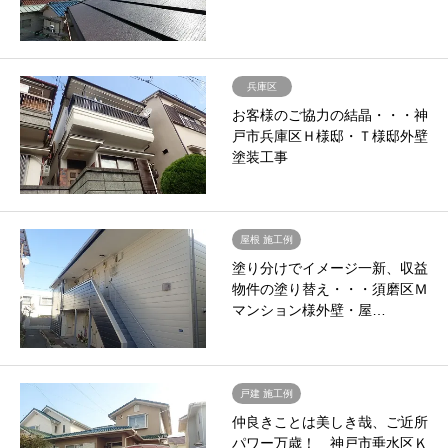
兵庫区
お客様のご協力の結晶・・・神
戸市兵庫区Ｈ様邸・Ｔ様邸外壁
塗装工事
屋根 施工例
塗り分けでイメージ一新、収益
物件の塗り替え・・・須磨区Ｍ
マンション様外壁・屋…
戸建 施工例
仲良きことは美しき哉、ご近所
パワー万歳！ 神戸市垂水区Ｋ